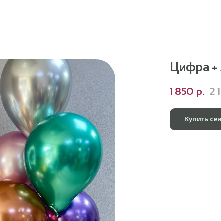
Цифра + 
1 850
р.
2 
Купить се