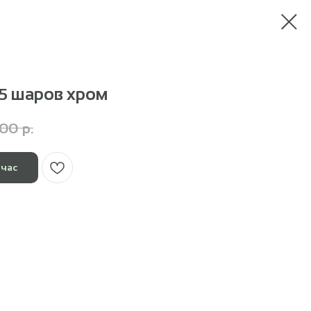
5 шаров хром
100
р.
йчас