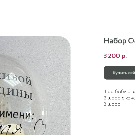
Набор С
3 200
р.
Купить се
Шар бабл с 
3 шара с ко
3 шара