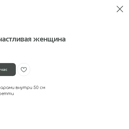
частливая женщина
йчас
шарами внутри 50 см
нфетти