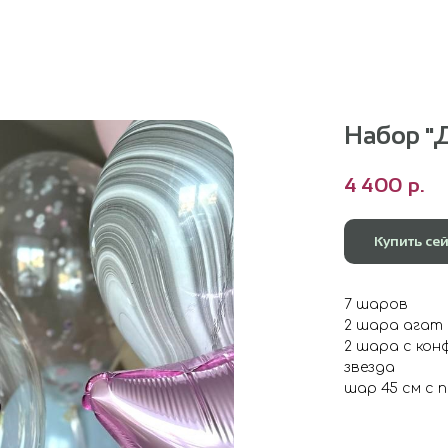
Набор "Д
4 400
р.
Купить се
7 шаров
2 шара агат
2 шара с ко
звезда
шар 45 см с 