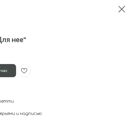
ля нее"
йчас
нфетти
перьями и надписью