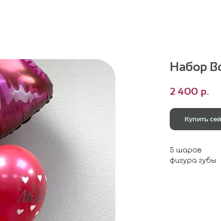
Набор В
2 400
р.
Купить се
5 шаров
фигура губы