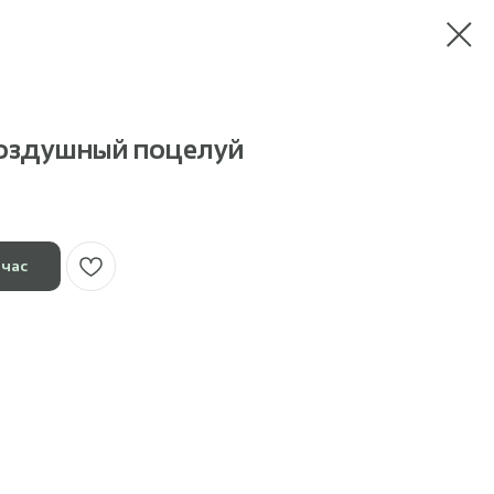
оздушный поцелуй
йчас