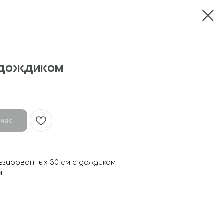
 дождиком
.
йчас
ьгированных 30 см с дождиком
м