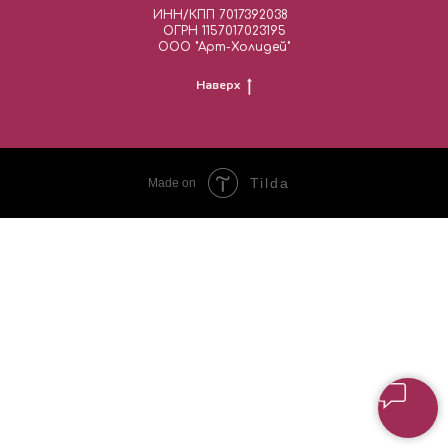
ИНН/КПП 7017392038
ОГРН 1157017023195
ООО "Арт-Холидей"
Наверх
Tilda
Made on