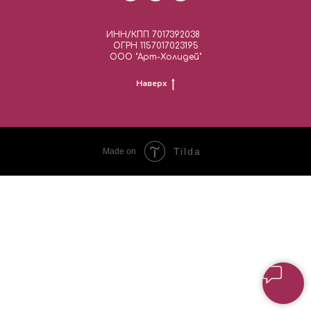
ИНН/КПП 7017392038
ОГРН 1157017023195
ООО "Арт-Холидей"
Наверх
Tilda
Made on